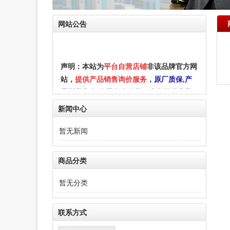
网站公告
声明：本站为
平台自营店铺
非该品牌官方网
站，
提供产品销售询价服务
，
原厂质保,产
品型号齐全,全国多仓发货
！
为您提供完善
。
的售前售后服务
如需选型和技术服务请拨
新闻中心
022-25229668
打：
部分文字及图片均来自于网络，如侵犯到您
暂无新闻
的权益，请联系在线客服！
商品分类
暂无分类
联系方式